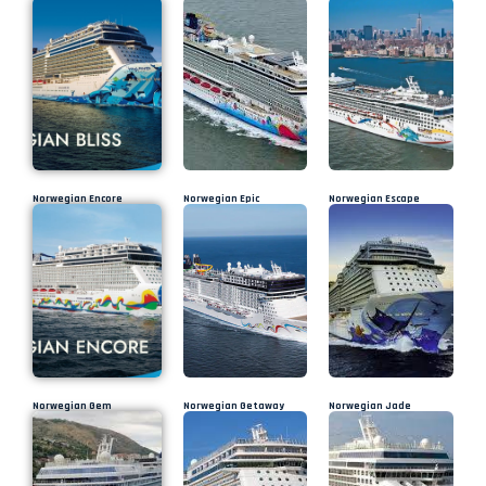
Norwegian Encore
Norwegian Epic
Norwegian Escape
Norwegian Gem
Norwegian Getaway
Norwegian Jade