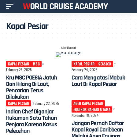
WORLD CRUISE ACADEMY
Kapal Pesiar
- Advertisement -
KAPAL PESIAR
MSC
KAPAL PESIAR
SEASICK
February 26, 2025
February 24, 2025
Kru MSC POESIA Jatuh
Cara Mengatasi Mabuk
Dan Hilang Di Laut,
Laut Di Kapal Pesiar
Pencarian Terus
Dilakukan
KAPAL PESIAR
February 22, 2025
AGEN KAPAL PESIAR
EQUINOX BAHARI UTAMA
Indian Chef Diganjar
November 18, 2024
Hukuman Satu Tahun
Jangan Pernah Daftar
Penjara Karena Kasus
Kapal Royal Caribbean
Pelecehan
Melalui Agen Equinox