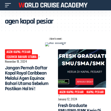
WORLD CRUISE ACADEMY
agen kapal pesiar
- Advertisement -
AGEN KAPAL PESIAR
EQUINOX BAHARI UTAMA
November 18, 2024
Jangan Pernah Daftar
Kapal Royal Caribbean
Melalui Agen Equinox
Bahari Utama Sebelum
Pastikan Hal Ini !
AGEN KAPAL PESIAR
KAPAL PESIAR
January 12, 2024
Fresh Graduate
SMU/SMA/SMK Kerja Di