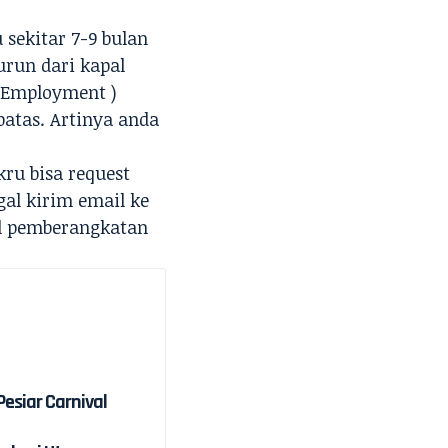
 sekitar 7-9 bulan
urun dari kapal
f Employment )
batas. Artinya anda
kru bisa request
al kirim email ke
al pemberangkatan
Pesiar Carnival