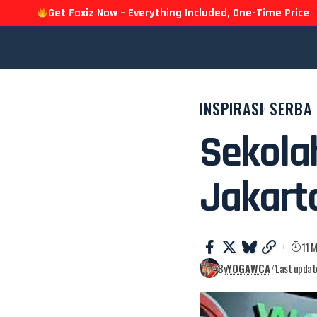
Get Foxiz Now – Everything Included, One-Time Price
INSPIRASI
SERBA 
Sekolah
Jakart
11 
By
YOGAWCA
Last updat