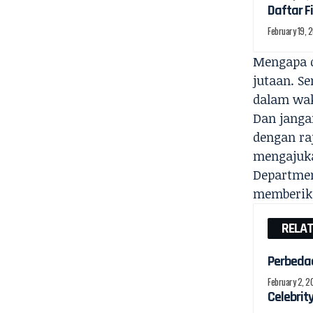
Daftar F
February 19, 
Mengapa d
jutaan. S
dalam wak
Dan janga
dengan ra
mengajuka
Departmen
memberika
RELA
Perbedaa
February 2, 
Celebrit