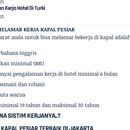
025
 Kerja Hotel Di Turki
025
ELAMAR KERJA KAPAL PESIAR
arat anda untuk bisa melamar bekerja di kapal adalah 
rbahasa Inggris
ikan minimal SMU
yai pengalaman kerja di hotel minimal 6 bulan
jasmani dan rohani
buta warna
inimal 19 tahun dan maksimal 30 tahun
A SISTIM KERJANYA..?
KAPAL PESIAR TERBAIK DI JA
KARTA