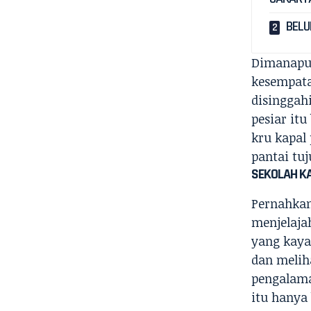
BELU
Dimanapun
kesempata
disinggah
pesiar itu
kru kapal
pantai tuj
SEKOLAH KA
Pernahkan
menjelajah
yang kaya
dan melih
pengalama
itu hanya 