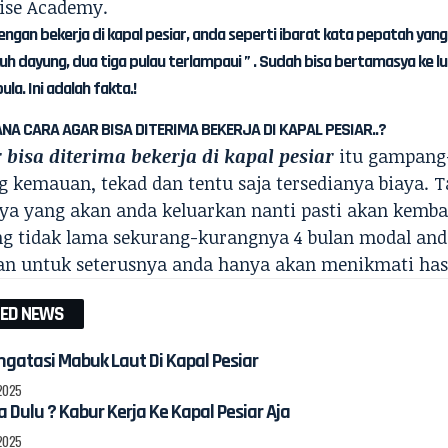
ise Academy.
engan bekerja di kapal pesiar, anda seperti ibarat kata pepatah yan
h dayung, dua tiga pulau terlampaui ” . Sudah bisa bertamasya ke lu
ula. Ini adalah fakta.!
NA CARA AGAR BISA DITERIMA BEKERJA DI KAPAL PESIAR..?
 bisa diterima bekerja di kapal pesiar
itu gampang
 kemauan, tekad dan tentu saja tersedianya biaya. Ta
ya yang akan anda keluarkan nanti pasti akan kemba
g tidak lama sekurang-kurangnya 4 bulan modal and
an untuk seterusnya anda hanya akan menikmati has
TED NEWS
gatasi Mabuk Laut Di Kapal Pesiar
 2025
a Dulu ? Kabur Kerja Ke Kapal Pesiar Aja
 2025