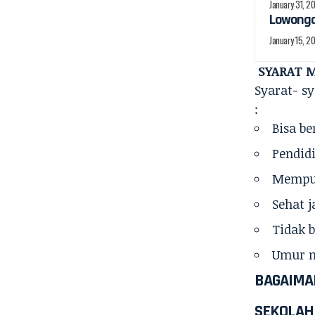
January 31, 2
Lowongan
January 15, 2
SYARAT M
Syarat- sy
:
Bisa be
Pendid
Mempun
Sehat 
Tidak 
Umur m
BAGAIMAN
SEKOLAH 