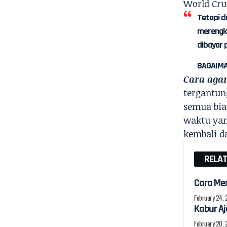
World Cru
Tetapi d
merengku
dibayar p
BAGAIMA
Cara agar
tergantung
semua bia
waktu yan
kembali d
RELA
Cara Men
February 24,
Kabur Aj
February 20,