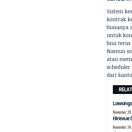
Sistem ker
kontrak ke
biasanya 
untuk kont
bisa teru
Namun sist
atau memi
scheduler
dari kanto
RELA
Lowonga
November 28
Hirevue 
November 24