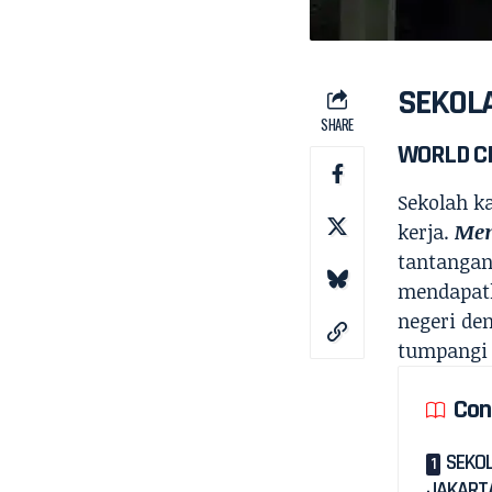
SEKOLA
SHARE
WORLD CR
Sekolah k
kerja.
Men
tantangan
mendapa
negeri den
tumpangi 
Con
SEKOL
JAKART