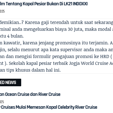
ilm Tentang Kapal Pesiar Bukan Di LK21 INDOXXI
2025
emikian..? Karena gaji terendah untuk saat sekaran
emisal anda mengeluarkan biaya 30 juta, maka modal
tu 4 bulan.
n kawatir, karena jenjang promosinya itu terjamin. A
jin, selalu menurut apa kata supervisor anda maka an
n dan mengisi formulir pengajuan promosi ke HRD 
t ). Sekolah kapal pesiar terbaik Jogja World Cruise
n tips khusus dalam hal ini.
TED NEWS
n Ocean Cruise dan River Cruise
2025
y Cruises Mulai Memesan Kapal Celebrity River Cruise