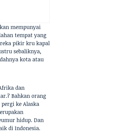
 akan mempunyai
ndahan tempat yang
eka pikir kru kapal
ustru sebaliknya,
ndahnya kota atau
Afrika dan
iar.? Bahkan orang
pergi ke Alaska
erupakan
eumur hidup. Dan
ik di Indonesia.