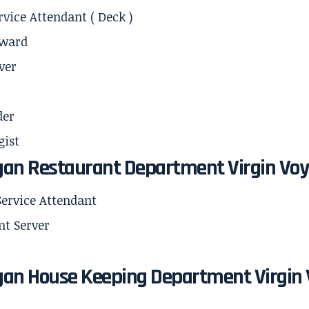
rvice Attendant ( Deck )
eward
ver
der
gist
an Restaurant Department Virgin Vo
Service Attendant
nt Server
an House Keeping Department Virgin