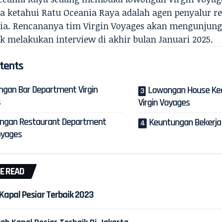
ta ketahui
Ratu Oceania Raya
adalah agen penyalur re
sia. Rencananya tim Virgin Voyages akan mengunjung
uk melakukan
interview
di akhir bulan Januari 2025.
tents
gan Bar Department Virgin
Lowongan House Ke
s
Virgin Voyages
ngan Restaurant Department
Keuntungan Bekerja 
oyages
E READ
Kapal Pesiar Terbaik 2023