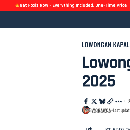
Get Foxiz Now – Everything Included, One-Time Price
LOWONGAN KAPAL
Lowong
2025
By
YOGAWCA
Last updat
PT Ratu 