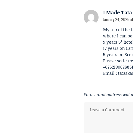
I Made Tat
January 24, 2025 a
My top of the 
where I can po
9 years 5* hote
17 years on Car
5 years on Scen
Please setle m
+628219002888
Email :
tatask
Your email address will n