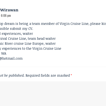
a Wirawan
t 6:06 pm
top dream is being a team member of Virgin Cruise Line, please ki
ssible submit my CV.
l experiences, waiter
nival Cruise Line, team head waiter
ic River cruise Line Europe, waiter
y experiences to the Virgin Cruise Line
1 WA
a@hotmail.com
ot be published.
Required fields are marked
*