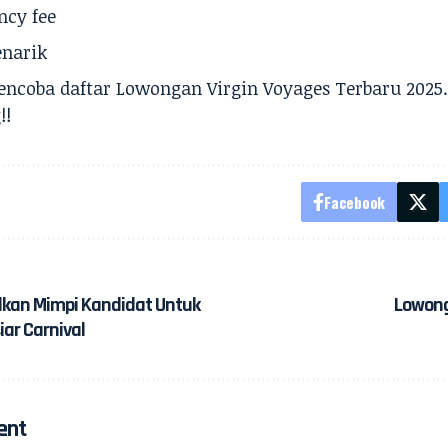
ncy fee
enarik
encoba daftar Lowongan Virgin Voyages Terbaru 2025
!!
Facebook
alkan Mimpi Kandidat Untuk
Lowonga
iar Carnival
ent