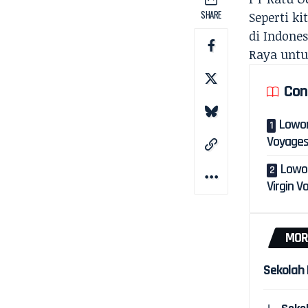
SHARE
Seperti ki
di Indone
Raya unt
Con
Lowon
Voyage
Lowo
Virgin V
MOR
Sekolah 