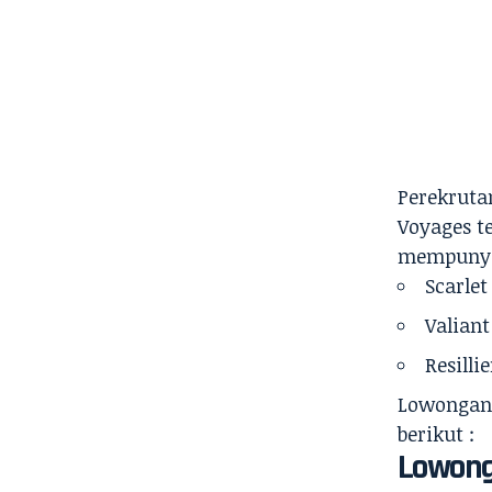
Perekruta
Voyages te
mempunyai
Scarlet
Valiant
Resilli
Lowongan 
berikut :
Lowon