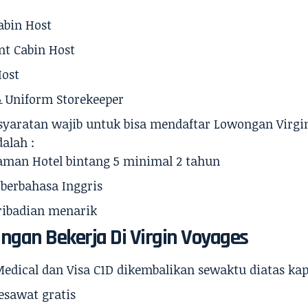
abin Host
nt Cabin Host
Host
& Uniform Storekeeper
syaratan
wajib untuk bisa mendaftar Lowongan Virgi
dalah :
aman Hotel bintang 5 minimal 2 tahun
 berbahasa Inggris
ribadian menarik
ngan Bekerja Di Virgin Voyages
Medical dan Visa C1D dikembalikan sewaktu diatas kap
esawat gratis