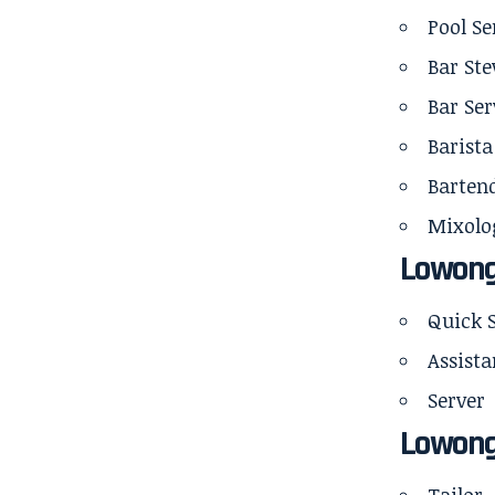
Pool Se
Bar St
Bar Ser
Barista
Barten
Mixolo
Lowong
Quick 
Assista
Server
Lowong