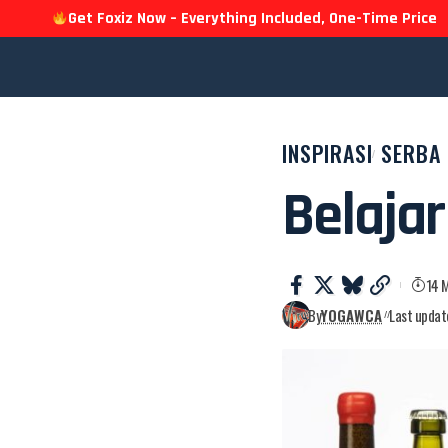
Get Foxiz Now – Everything Included, One-Time Price
INSPIRASI
SERBA 
Belaja
14 
By
YOGAWCA
Last updat