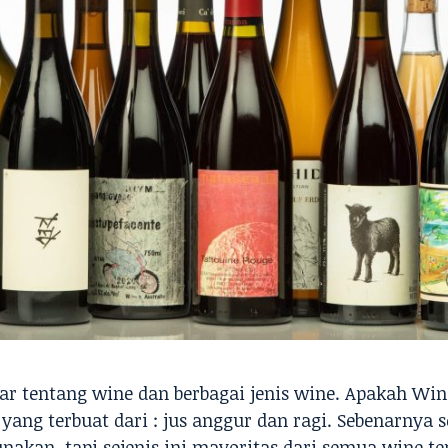
jar tentang wine dan berbagai jenis wine. Apakah Win
ng terbuat dari : jus anggur dan ragi. Sebenarnya se
nakan, tapi sejenis ini mayoritas dari semua wine ter