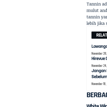
Tannin ad
mulut anda
tannin ya
lebih jika
RELA
Lowonga
November 28
Hirevue 
November 24
Jangan P
Sebelum 
November 18,
BERBAG
White Wi