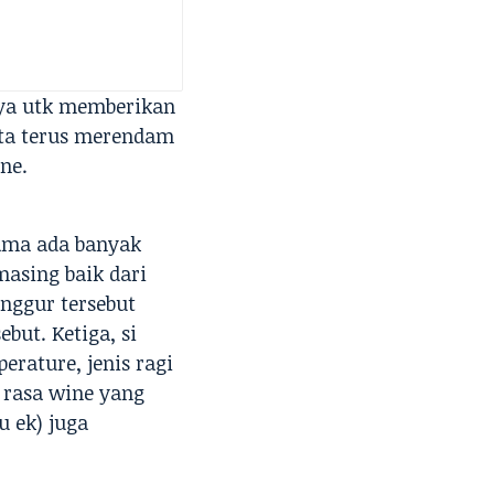
nya utk memberikan
kita terus merendam
ne.
ama ada banyak
masing baik dari
anggur tersebut
but. Ketiga, si
rature, jenis ragi
 rasa wine yang
 ek) juga