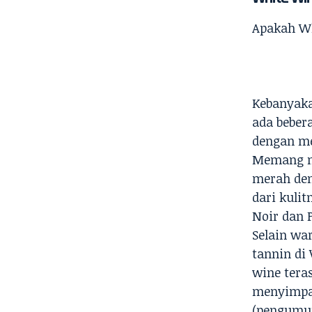
Apakah Wh
Kebanyaka
ada beber
dengan me
Memang m
merah den
dari kuli
Noir dan 
Selain wa
tannin di
wine tera
menyimpan
(pengumu