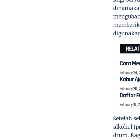
dinamakan
mengubahn
memberika
digunakan
RELA
Cara Men
February 24,
Kabur Aj
February 20,
Daftar F
February 19, 
Setelah s
alkohol (p
drum. Ragi