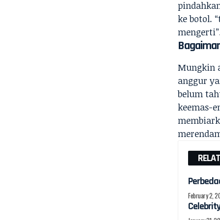
pindahkan
ke botol.
mengerti”
Bagaiman
Mungkin a
anggur ya
belum tah
keemas-e
membiarka
merendam 
RELA
Perbedaa
February 2, 
Celebrit