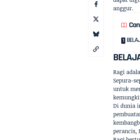
anggur.
Con
BELA
BELAJ
Ragi adal
Sepura-se
untuk mem
kemungkin
Di dunia 
pembuatan
kembangbi
perancis, 
Ragi bert