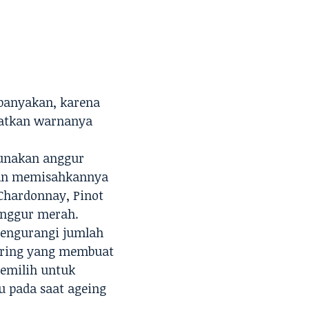
ebanyakan, karena
patkan warnanya
unakan anggur
 dan memisahkannya
Chardonnay, Pinot
anggur merah.
 mengurangi jumlah
ering yang membuat
memilih untuk
u pada saat ageing