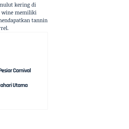
ulut kering di
d wine memiliki
 mendapatkan tannin
rel.
Pesiar Carnival
Bahari Utama