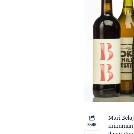
Mari Bela
SHARE
minuman ya
dapat digu