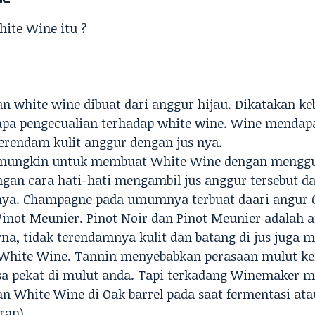
ite Wine itu ?
n white wine dibuat dari anggur hijau. Dikatakan k
apa pengecualian terhadap white wine. Wine menda
rendam kulit anggur dengan jus nya.
ungkin untuk membuat White Wine dengan mengg
gan cara hati-hati mengambil jus anggur tersebut
tnya. Champagne pada umumnya terbuat daari angur 
Pinot Meunier. Pinot Noir dan Pinot Meunier adalah 
rna, tidak terendamnya kulit dan batang di jus juga
 White Wine. Tannin menyebabkan perasaan mulut k
sa pekat di mulut anda. Tapi terkadang Winemaker 
 White Wine di Oak barrel pada saat fermentasi ata
ran).