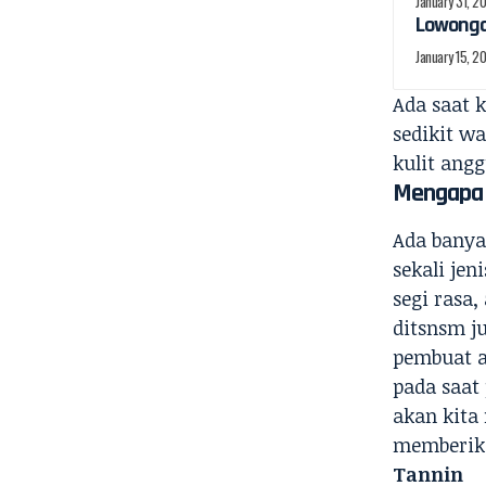
January 31, 2
Lowongan
January 15, 2
Ada saat 
sedikit wa
kulit angg
Mengapa 
Ada banya
sekali jen
segi rasa
ditsnsm ju
pembuat a
pada saat
akan kita
memberika
Tannin