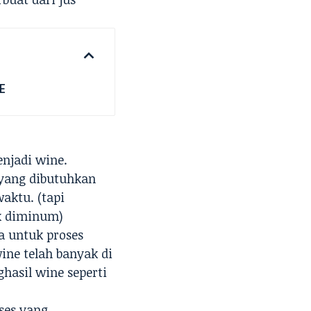
E
njadi wine.
 yang dibutuhkan
aktu. (tapi
k diminum)
a untuk proses
ine telah banyak di
hasil wine seperti
ses yang