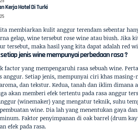
025
 Kerja Hotel Di Turki
025
kita membiarkan kulit anggur terendam sebentar ha
rna gelap, wine tersebut rose wine atau biush. Jika 
ur tersebut, maka hasil yang kita dapat adalah red wi
setiap jenis wine mempunyai perbedaan rasa ?
k factor yang mempengaruhi rasa sebuah wine. Pert
is anggur. Setiap jenis, mempunyai ciri khas masing-
, aroma, dan tekstur. Kedua, tanah dan iklim dimana 
ga akan memberi efek tertentu pada rasa anggur terse
nggur (winemaker) yang mengatur teknik, suhu tempe
 pembuatan wine. Dia lah yang menentukan gaya dan
 minum. Faktor penyimpanan di oak barrel (drum kayu
n efek pada rasa.