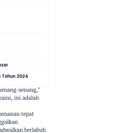
esar
a Tahun 2024
rsenang-senang,”
kami, ini adalah
keamanan tepat
ggalkan
jadwalkan berlabuh