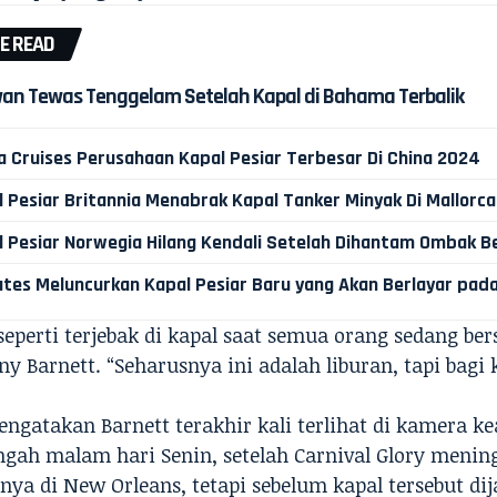
E READ
an Tewas Tenggelam Setelah Kapal di Bahama Terbalik
a Cruises Perusahaan Kapal Pesiar Terbesar Di China 2024
 Pesiar Britannia Menabrak Kapal Tanker Minyak Di Mallorca
l Pesiar Norwegia Hilang Kendali Setelah Dihantam Ombak B
ates Meluncurkan Kapal Pesiar Baru yang Akan Berlayar pad
seperti terjebak di kapal saat semua orang sedang be
ny Barnett. “Seharusnya ini adalah liburan, tapi bagi 
engatakan Barnett terakhir kali terlihat di kamera 
engah malam hari Senin, setelah Carnival Glory menin
nya di New Orleans, tetapi sebelum kapal tersebut di