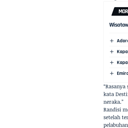
MOR
Wisataw
Ador
Kapal
Kapa
Emir
“Rasanya 
kata Desti
neraka.”
Randisi m
setelah t
pelabuhan