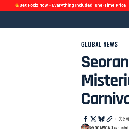
Get Foxiz Now – Everything Included, One-Time Price
GLOBAL NEWS
Seoran
Misteri
Carniva
2 M
By
YOGAWCA
Last updat