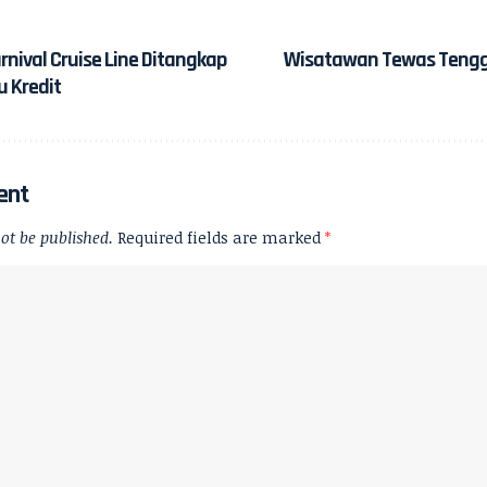
ival Cruise Line Ditangkap
Wisatawan Tewas Tengge
u Kredit
ent
ot be published.
Required fields are marked
*