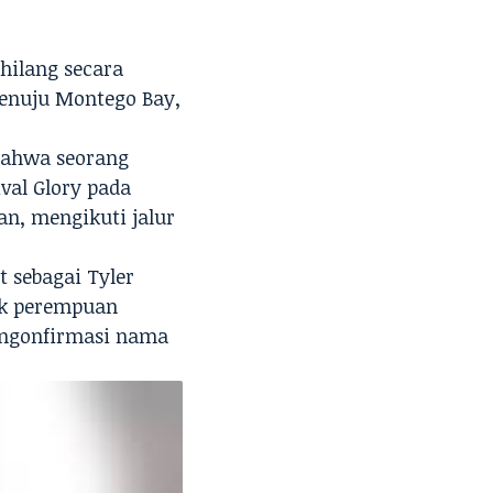
hilang secara
enuju Montego Bay,
 bahwa seorang
val Glory
pada
n, mengikuti jalur
 sebagai Tyler
ak perempuan
engonfirmasi nama