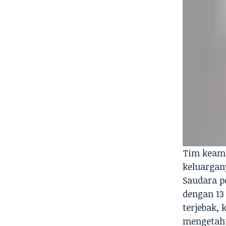
Tim keama
keluargany
Saudara p
dengan 13
terjebak, 
mengetahu