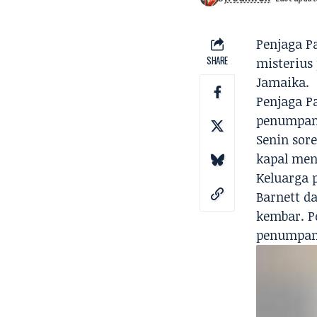
Penjaga P
SHARE
misterius
Jamaika.
Penjaga P
penumpang
Senin sor
kapal men
Keluarga 
Barnett d
kembar. P
penumpang