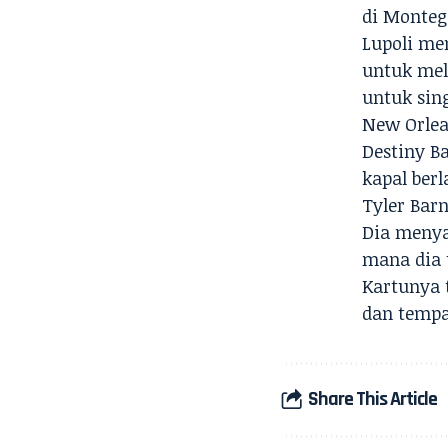
di Monteg
Lupoli me
untuk mel
untuk sin
New Orlea
Destiny B
kapal berl
Tyler Barn
Dia menya
mana dia 
Kartunya 
dan tempat
Share This Article