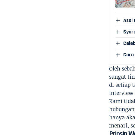
Asal 
Syar
Celeb
Cara
Oleh sebab
sangat ti
di setiap 
interview 
Kami tida
hubungann
hanya aka
menari, se
Prinsip W