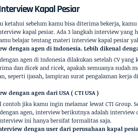
Interview Kapal Pesiar
u ketahui sebelum kamu bisa diterima bekerja, kamu
nterview
kapal pesiar
. Ada 3 langkah interview yang h
mu belajar tentang materi interview kapal pesiar yak
iew dengan agen di Indonesia. Lebih dikenal denga
 dengan agen di Indonesia dilakukan setelah
CV
yang 
terima dan dicek and ricek, apakah semuanya sudah 
n, seperti ijasah, lampiran surat pengalaman kerja di 
iew dengan agen dari USA (
CTI USA
)
l contoh jika kamu ingin melamar lewat CTI Group. S
 dengan agen, interview berikutnya adalah interview
Interview ini hanya bersifat formalitas saja.
Interview dengan user dari
perusahaan kapal pesi