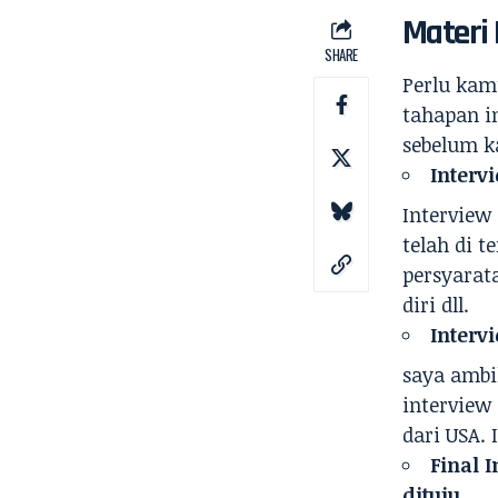
Materi 
SHARE
Perlu kam
tahapan i
sebelum ka
Interv
Interview
telah di 
persyarata
diri dll.
Interv
saya ambi
interview
dari USA. 
Final 
dituju.