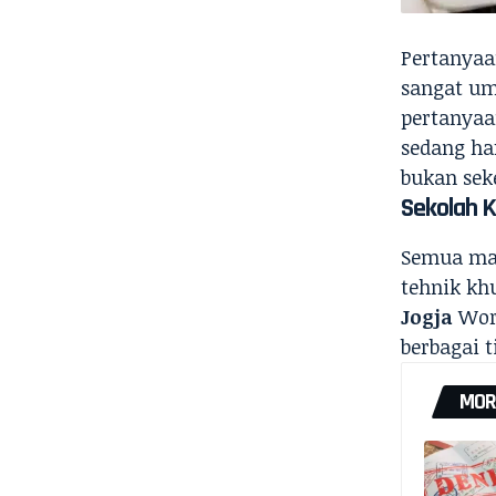
Pertanyaa
sangat um
pertanyaa
sedang ha
bukan sek
Sekolah K
Semua ma
tehnik kh
Jogja
Worl
berbagai 
MOR