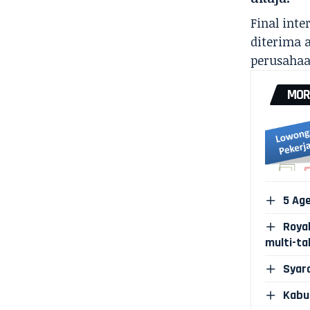
Final int
diterima 
perusahaa
MOR
5 Age
Roya
multi-ta
Syara
Kabur