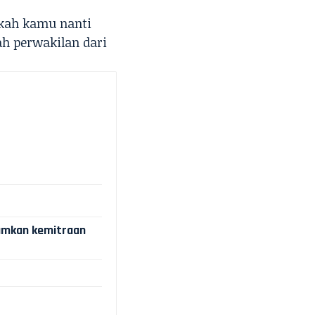
akah kamu nanti
ah perwakilan dari
mumkan kemitraan