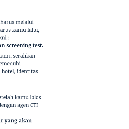
 harus melalui
arus kamu lalui,
ni :
n screening test.
kamu serahkan
memenuhi
hotel, identitas
etelah kamu lolos
 dengan agen CTI
ar
yang akan